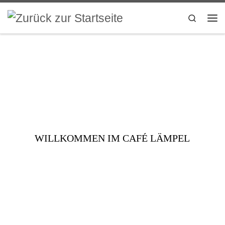
Zum Inhalt springen
Search
Me
WILLKOMMEN IM CAFÉ LÄMPEL